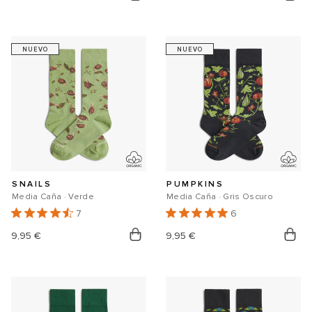
Precio
Precio
habitual
habitual
NUEVO
NUEVO
SNAILS
PUMPKINS
Media Caña · Verde
Media Caña · Gris Oscuro
7
6
Precio
9,95 €
Precio
9,95 €
habitual
habitual