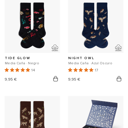
TIDE GLOW
NIGHT OWL
Media Caña · Negro
Media Caña · Azul Oscuro
14
17
Precio
9,95 €
Precio
9,95 €
habitual
habitual