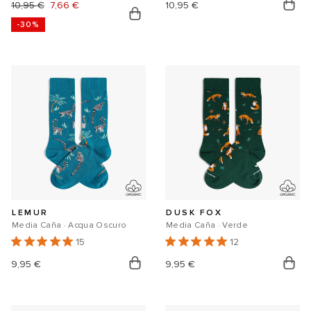
Precio
10,95 €
Precio
7,66 €
Precio
10,95 €
-30%
habitual
de
habitual
oferta
LEMUR
DUSK FOX
Media Caña · Acqua Oscuro
Media Caña · Verde
15
12
Precio
9,95 €
Precio
9,95 €
habitual
habitual