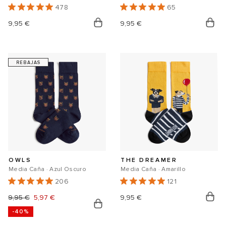
478
65
Precio
9,95 €
Precio
9,95 €
habitual
habitual
REBAJAS
OWLS
THE DREAMER
Media Caña · Azul Oscuro
Media Caña · Amarillo
206
121
Precio
9,95 €
Precio
5,97 €
Precio
9,95 €
-40%
habitual
de
habitual