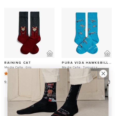
oferta
RAINING CAT
PURA VIDA HAWKSBILL TURTLE
Media Caña · Gris
Media Caña · Turquesa
96
3
Precio
9,95 €
Precio
10,95 €
habitual
habitual