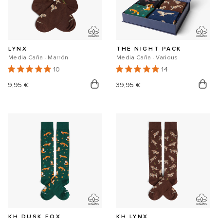
LYNX
THE NIGHT PACK
Media Caña · Marrón
Media Caña · Various
10
14
Precio
9,95 €
Precio
39,95 €
habitual
habitual
KH DUSK FOX
KH LYNX