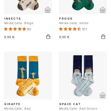
INSECTS
FROGS
Media Caña · Beige
Media Caña · Verde
80
101
Precio
9,95 €
Precio
9,95 €
habitual
habitual
GIRAFFE
SPACE CAT
Media Caña · Azul
Media Caña · Azul Oscuro