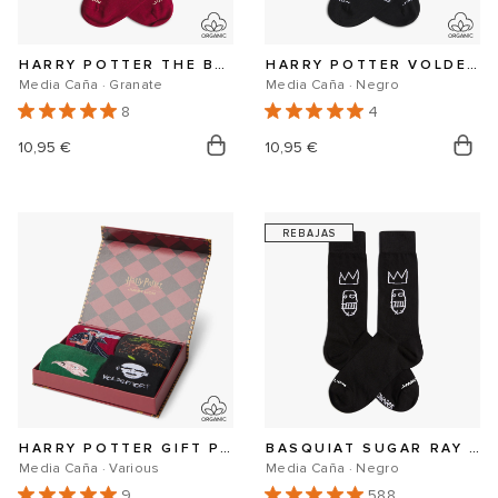
HARRY POTTER THE BOY WHO LIVED SOCKS
HARRY POTTER VOLDEMORT SOCKS
Media Caña · Granate
Media Caña · Negro
8
4
Precio
10,95 €
Precio
10,95 €
habitual
habitual
REBAJAS
HARRY POTTER GIFT PACK
BASQUIAT SUGAR RAY ROBINSON
Media Caña · Various
Media Caña · Negro
9
588