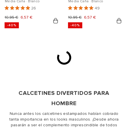
Media Caña · Blanco
Media Caña · Blanco
26
49
Precio
10,95 €
Precio
6,57 €
Precio
10,95 €
Precio
6,57 €
-40%
-40%
habitual
de
habitual
de
oferta
oferta
CALCETINES DIVERTIDOS PARA
HOMBRE
Nunca antes los calcetines estampados habían cobrado
tanta importancia en los looks masculinos. ¡Desde ahora
pasarán a ser el complemento imprescindible de todos