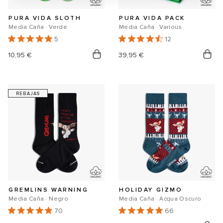
PURA VIDA SLOTH
PURA VIDA PACK
Media Caña · Verde
Media Caña · Various
5
12
Precio
10,95 €
Precio
39,95 €
habitual
habitual
REBAJAS
GREMLINS WARNING
HOLIDAY GIZMO
Media Caña · Negro
Media Caña · Acqua Oscuro
70
66