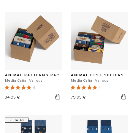
habitual
de
habitual
oferta
ANIMAL PATTERNS PACK 4 PARES
ANIMAL BEST SELLERS PACK 10 PARES
Media Caña · Various
Media Caña · Various
4
4
Precio
34,95 €
Precio
79,95 €
habitual
habitual
REBAJAS