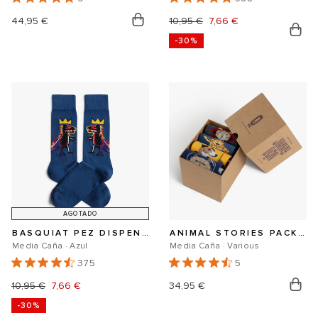
Precio
44,95 €
Precio
10,95 €
Precio
7,66 €
-30%
habitual
habitual
de
oferta
AGOTADO
BASQUIAT PEZ DISPENSER
ANIMAL STORIES PACK 4 PARES
Media Caña · Azul
Media Caña · Various
375
5
Precio
10,95 €
Precio
7,66 €
Precio
34,95 €
-30%