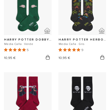
HARRY POTTER DOBBY SOCKS
HARRY POTTER HERBOLOGY SOCKS
Media Caña · Verde
Media Caña · Gris
5
9
Precio
10,95 €
Precio
10,95 €
habitual
habitual