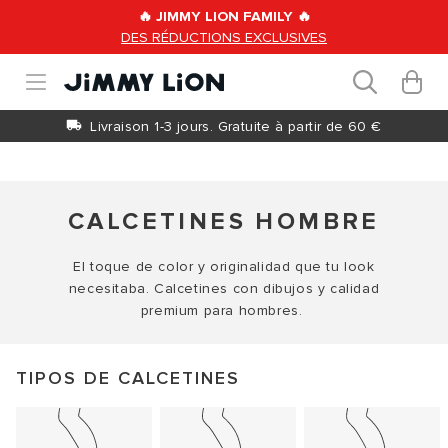
Ir
🔥 JIMMY LION FAMILY 🔥
directamente
DES RÉDUCTIONS EXCLUSIVES
al contenido
Carrit
0
artículos
Livraison 1-3 jours. Gratuite à partir de 60 €
CALCETINES HOMBRE
El toque de color y originalidad que tu look
necesitaba. Calcetines con dibujos y calidad
premium para hombres.
TIPOS DE CALCETINES