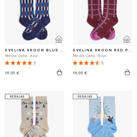
EVELINA KROON BLUE PATTERN
EVELINA KROON RED PATTERN
Media Caña · Azul
Media Caña · Rojo
3
5
Precio
14,95 €
Precio
14,95 €
habitual
habitual
REBAJAS
REBAJAS