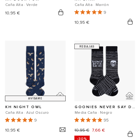
Caña Alta · Verde
Caña Alta · Marrón
9
Precio
10,95 €
Precio
10,95 €
habitual
habitual
REBAJAS
AVISAME
KH NIGHT OWL
GOONIES NEVER SAY DIE
Caña Alta · Azul Oscuro
Media Caña · Negro
9
95
Precio
10,95 €
Precio
10,95 €
Precio
7,66 €
-30%