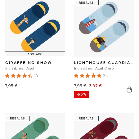
REBAJAS
AGOTADO
GIRAFFE NO SHOW
LIGHTHOUSE GUARDIAN NO SHOW
Invisibles · Azul
Invisibles · Azul Claro
18
24
Precio
7,95 €
Precio
7,95 €
Precio
3,97 €
-50%
habitual
habitual
de
oferta
REBAJAS
REBAJAS