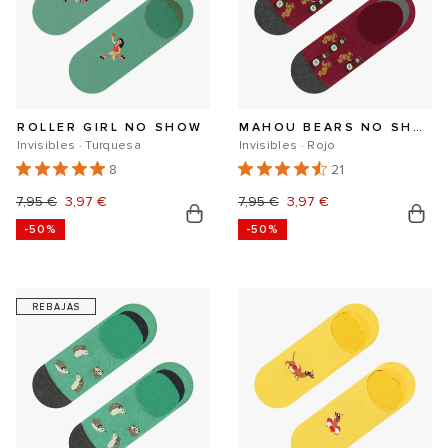
ROLLER GIRL NO SHOW
MAHOU BEARS NO SHOW
Invisibles · Turquesa
Invisibles · Rojo
8
21
Precio
7,95 €
Precio
3,97 €
Precio
7,95 €
Precio
3,97 €
-50%
-50%
habitual
de
habitual
de
oferta
oferta
REBAJAS