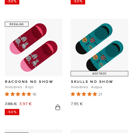
-50%
-50%
habitual
de
habitual
de
oferta
oferta
REBAJAS
AGOTADO
RACOONS NO SHOW
SKULLS NO SHOW
Invisibles · Rojo
Invisibles · Acqua
16
21
Precio
7,95 €
Precio
3,97 €
Precio
7,95 €
-50%
habitual
de
habitual
oferta