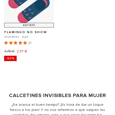
AGOTADO
FLAMINGO NO SHOW
Invisibles · Azul
21
Precio
4,75 €
Precio
2,37 €
-50%
habitual
de
oferta
CALCETINES INVISIBLES PARA MUJER
¿Se acerca el buen tiempo? ¡Es hora de dar un toque
fresco a tus pies! Y no nos referimos a que saques las
sandalias del armario, sino a que sigas llevando tus