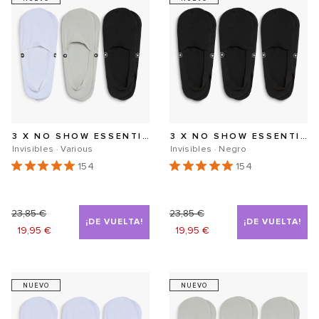
3 X NO SHOW ESSENTIALS SECOND SKIN
3 X NO SHOW ESSENTIALS SECOND SKIN
Invisibles · Various
Invisibles · Negro
154
154
VER PRODUCTO
VER PRODUCTO
Precio
23,85 €
Precio
Precio
23,85 €
Precio
¡DE VUELTA!
¡DE VUELTA!
19,95 €
19,95 €
habitual
de
habitual
de
oferta
oferta
NUEVO
NUEVO