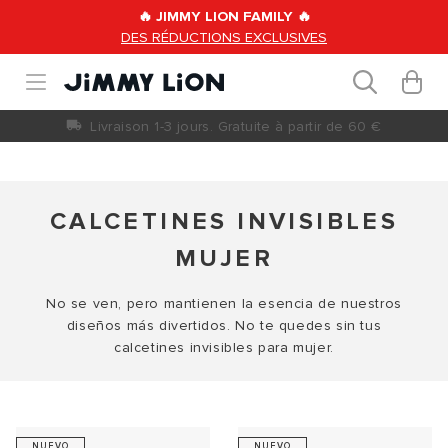
Ir
🔥 JIMMY LION FAMILY 🔥
directamente
DES RÉDUCTIONS EXCLUSIVES
al contenido
Carrit
0
artículos
Livraison 1-3 jours. Gratuite à partir de 60 €
CALCETINES INVISIBLES
MUJER
No se ven, pero mantienen la esencia de nuestros
diseños más divertidos. No te quedes sin tus
calcetines invisibles para mujer.
NUEVO
NUEVO