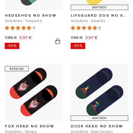
AGOTADO
HEDGEHOG NO SHOW
LIFEGUARD DOG NO SHOW
Invisibles · Turquesa
Invisibles · Amarillo
11
9
Precio
7,95 €
Precio
3,97 €
Precio
7,95 €
Precio
3,97 €
-50%
-50%
habitual
de
habitual
de
oferta
oferta
REBAJAS
AGOTADO
FOX HEAD NO SHOW
DUCK HEAD NO SHOW
Invisibles · Negro
Invisibles · Azul Oscuro