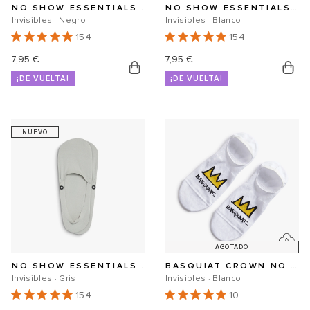
NO SHOW ESSENTIALS SECOND SKIN
NO SHOW ESSENTIALS SECOND SKIN
Invisibles · Negro
Invisibles · Blanco
154
154
Precio
7,95 €
Precio
7,95 €
¡DE VUELTA!
¡DE VUELTA!
habitual
habitual
NUEVO
AGOTADO
NO SHOW ESSENTIALS SECOND SKIN
BASQUIAT CROWN NO SHOW
Invisibles · Gris
Invisibles · Blanco
154
10