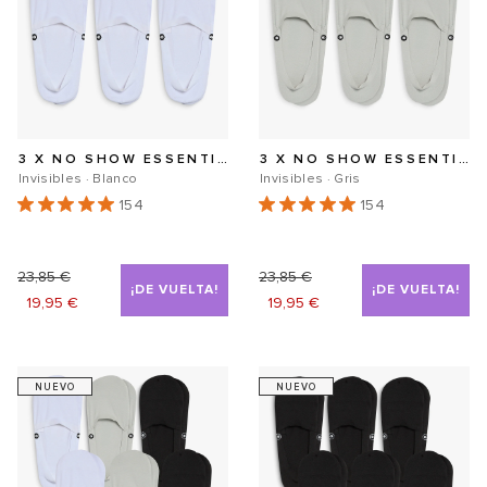
3 X NO SHOW ESSENTIALS SECOND SKIN
3 X NO SHOW ESSENTIALS SECOND SKIN
Invisibles · Blanco
Invisibles · Gris
154
154
VER PRODUCTO
VER PRODUCTO
Precio
23,85 €
Precio
Precio
23,85 €
Precio
¡DE VUELTA!
¡DE VUELTA!
19,95 €
19,95 €
habitual
de
habitual
de
oferta
oferta
NUEVO
NUEVO