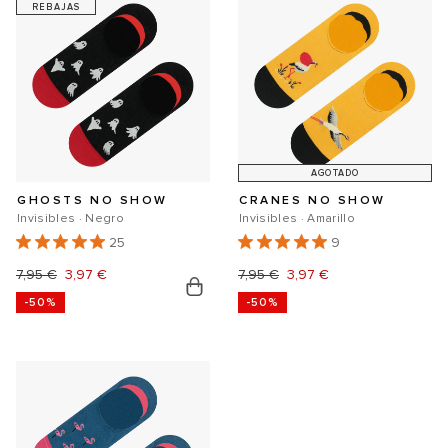
REBAJAS
AGOTADO
GHOSTS NO SHOW
CRANES NO SHOW
Invisibles · Negro
Invisibles · Amarillo
25
9
Precio
7,95 €
Precio
3,97 €
Precio
7,95 €
Precio
3,97 €
-50%
-50%
habitual
de
habitual
de
oferta
oferta