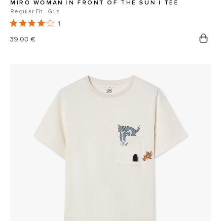
MIRO WOMAN IN FRONT OF THE SUN I TEE
Regular Fit · Gris
1
Prix
39,00 €
habituel