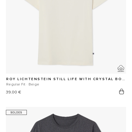
ROY LICHTENSTEIN STILL LIFE WITH CRYSTAL BOWL TEE
Regular Fit · Beige
Prix
39,00 €
habituel
SOLDES