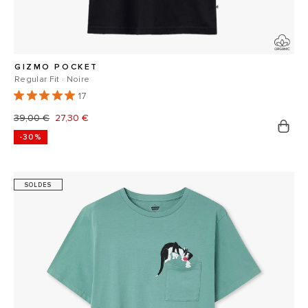
GIZMO POCKET
Regular Fit · Noire
17
Prix
39,00 €
Prix
27,30 €
-30%
habituel
promotionnel
SOLDES