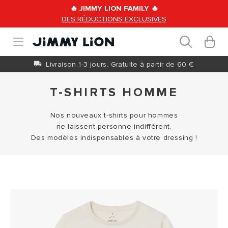
et
🔥 JIMMY LION FAMILY 🔥
passer
DES RÉDUCTIONS EXCLUSIVES
au
Panier
contenu
0 article
Livraison 1-3 jours. Gratuite à partir de 60 €
T-SHIRTS HOMME
Nos nouveaux t-shirts pour hommes
ne laissent personne indifférent.
Des modèles indispensables à votre dressing !