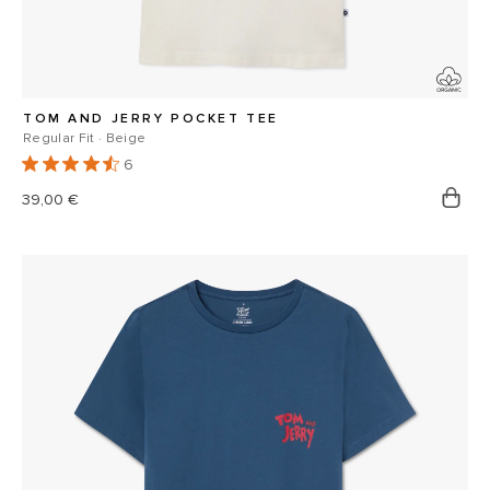
TOM AND JERRY POCKET TEE
Regular Fit · Beige
6
Prix
39,00 €
habituel