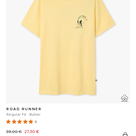
ROAD RUNNER
Regular Fit · Butter
4
Prix
39,00 €
Prix
27,30 €