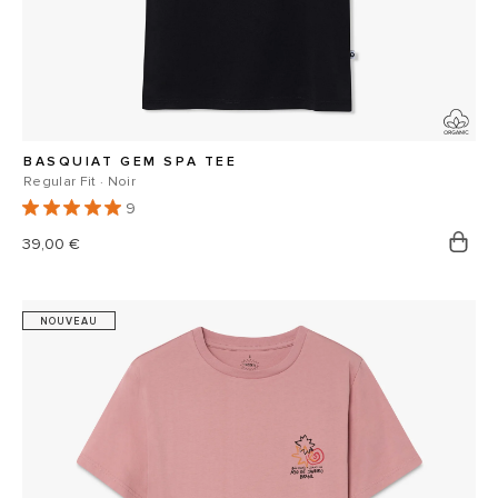
BASQUIAT GEM SPA TEE
Regular Fit · Noir
9
Prix
39,00 €
habituel
NOUVEAU