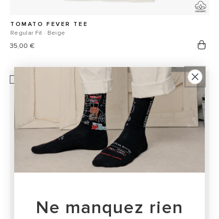
TOMATO FEVER TEE
Regular Fit · Beige
Prix
35,00 €
habituel
NOUVEAU
Ne manquez rien