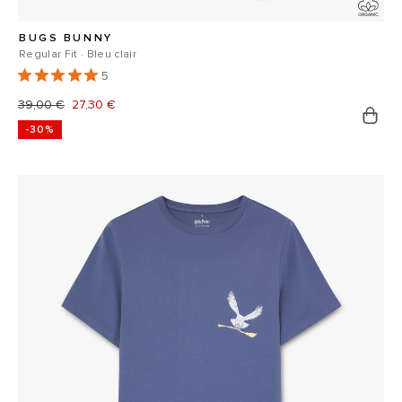
BUGS BUNNY
Regular Fit · Bleu clair
5
Prix
39,00 €
Prix
27,30 €
-30%
habituel
promotionnel