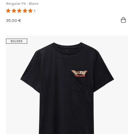
Regular Fit · Blanc
1
Prix
35,00 €
habituel
SOLDES