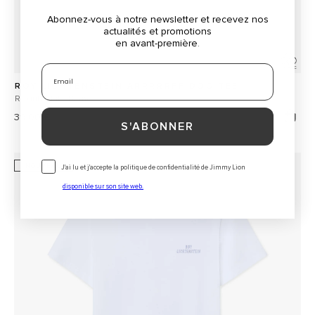
Abonnez-vous à notre newsletter et recevez nos
actualités et promotions
en avant-première
.
Email
ROY LICHTENSTEIN ARRRRRFF DOG TEE
Regular Fit · Blanc
Prix
39,00 €
S'ABONNER
habituel
Consentimiento
NOUVEAU
J'ai lu et j'accepte la politique de confidentialité de Jimmy Lion
disponible sur son site web.