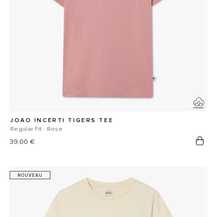
JOAO INCERTI TIGERS TEE
Regular Fit · Rose
Prix
39,00 €
habituel
NOUVEAU