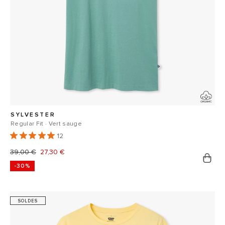
SYLVESTER
Regular Fit · Vert sauge
12
Prix
39,00 €
Prix
27,30 €
-30%
habituel
promotionnel
SOLDES