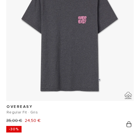
OVEREASY
Regular Fit · Gris
Prix
35,00 €
Prix
24,50 €
-30%
habituel
promotionnel