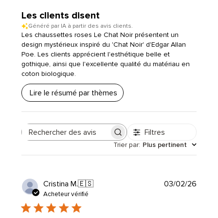
Les clients disent
Généré par IA à partir des avis clients.
Les chaussettes roses Le Chat Noir présentent un
design mystérieux inspiré du 'Chat Noir' d'Edgar Allan
Poe. Les clients apprécient l'esthétique belle et
gothique, ainsi que l'excellente qualité du matériau en
coton biologique.
Lire le résumé par thèmes
Filtres
Rechercher
Trier par
:
Plus pertinent
des
avis
Date
Cristina M.
🇪🇸
03/02/26
de
Acheteur vérifié
public