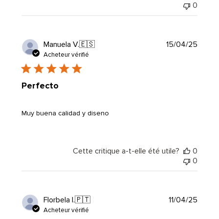
0
Date
Manuela V.
🇪🇸
15/04/25
de
Acheteur vérifié
public
Perfecto
Muy buena calidad y diseno
Cette critique a-t-elle été utile?
0
0
Date
Florbela I.
🇵🇹
11/04/25
de
Acheteur vérifié