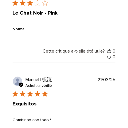
public
Le Chat Noir - Pink
Normal
Cette critique a-t-elle été utile?
0
0
Date
Manuel P.
🇪🇸
21/03/25
de
Acheteur vérifié
public
Exquisitos
Combinan con todo !