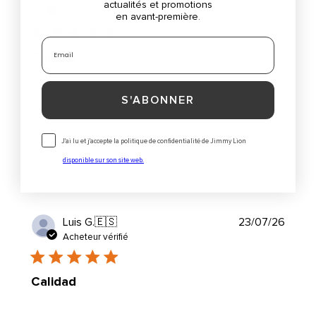
actualités et promotions
de
Acheteur vérifié
en avant-première
.
public
Email
Calidad
Excelente calidad del producto
S'ABONNER
Consentimiento
J'ai lu et j'accepte la politique de confidentialité de Jimmy Lion
Cette critique a-t-elle été utile?
0
disponible sur son site web.
0
Date
Luis G.
🇪🇸
23/07/26
de
Acheteur vérifié
public
Calidad