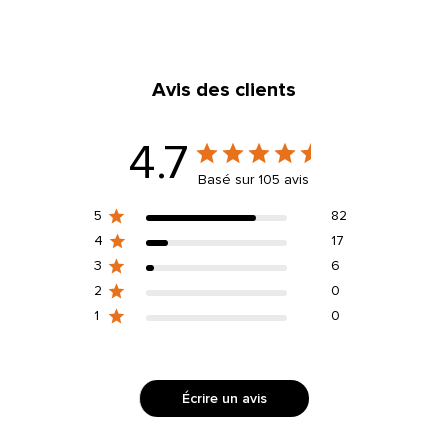
Avis des clients
4.7
Basé sur 105 avis
5
82
4
17
3
6
2
0
1
0
Écrire un avis