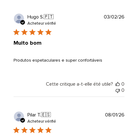
Date
Hugo S.
🇵🇹
03/02/26
de
Acheteur vérifié
public
Muito bom
Produtos espetaculares e super confortáveis
Cette critique a-t-elle été utile?
0
0
Date
Pilar T.
🇪🇸
08/01/26
de
Acheteur vérifié
public